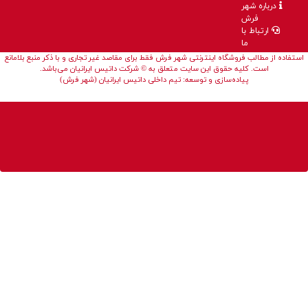
درباره شهر
فرش
ارتباط با
ما
استفاده از مطالب فروشگاه اینترنتی شهر فرش فقط برای مقاصد غیر تجاری و با ذکر منبع بلامانع
است. کلیه حقوق این سایت متعلق به © شرکت داتیس ایرانیان می‌باشد.
پیاده‌سازی و توسعه: تیم داخلی داتیس ایرانیان (شهر فرش)
در این نوشتار می‌خوانیم:
چگونه فرش‌های ماشینی آمیزه‌ای از هنر و صنعت هستند؟
از نقش فرش‌های ماشینی در تامین بازار فرش ایران بیشتر بدانیم!
کدام عوامل تمایل مردم به خرید فرش ماشینی را بالا برده است؟
با ما در مطالعه این متن همراه شوید.
فرش ماشینی جدید: جلوه‌گاه
هنر و صنعت!
فرش در فرهنگ ایرانی از جایگاه ویژه‌ای برخوردار است. آنچه در بسیاری ممالک تنها
یک زیرانداز قیمتی به‌شمار می‌آید، در کشور ما قطعه‌ای از تاریخ هنر است! تا آنجا
که هنر بافت آن در حافظه سرانگشتان بسیاری از هنرمندان ایرانی پنهان است. در
کنار هنر اصیل قالیبافی ایرانی، صنایع بافت فرش ماشینی نیز در چند دهه اخیر
رونق گرفته و نگاه‌های مشتاق بسیاری را به‌سوی خود جلب نموده است. برای کسب
اطلاع بیشتر درباره تاریخچه فرش ماشینی میتوانید به
وبسایت ویکی پدیا
مراجعه