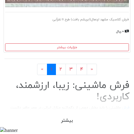
فرش کلاسیک مشهد اردهال(ابریشم بافت) طرح ۱۱ نقرآبی
۰ ریال
جزئیات بیشتر
بعد
قبل
«
۱
۲
۳
۴
»
فرش ماشینی: زیبا، ارزشمند،
کاربردی!
فرش
ماشینی را باید بخش مهمی از دکوراتیو منازل ایرانی در عصر حاضر دانست.
نمایش موفقی از هنر که در چند دهه اخیر با تنوع طرح، کیفیت متریال و ظرافت
در بافت، جایگاه شایسته‌ای در منازل ایرانی پیدا کرده است. افزایش جمعیت و نیاز
بیشتر
و علاقه عمومی به این کالا نیز از دیگر دلایل اقبال عمومی به این نوع پوشش
است. خوشبختانه پاسخ موفق تولیدکنندگان فرش ماشینی به درخواست بازار، با