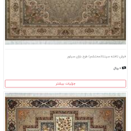
فرش تافته سپنتا(محتشم) طرح باران سیلور
۰ ریال
جزئیات بیشتر