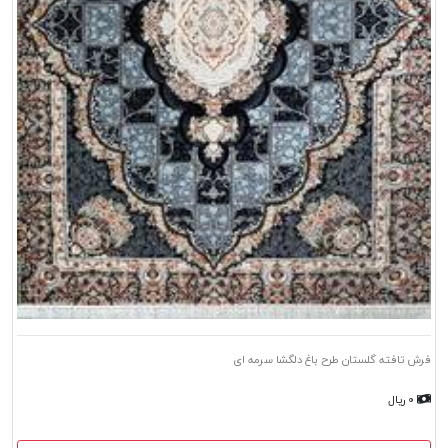
فرش تافته گلستان طرح باغ دلگشا سرمه ای
۰ ریال