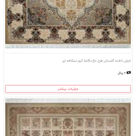
فرش تافته گلستان طرح باغ دلگشا کرم نسکافه ای
۰ ریال
جزئیات بیشتر