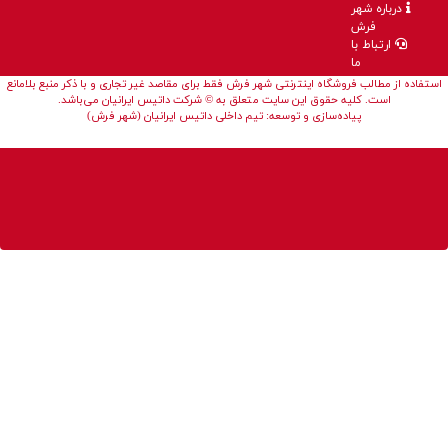
سلام وقتتون بخیر ممنون از
درباره شهر
فرش
لطف و محبت شما
ارتباط با
ما
پاسخ
استفاده از مطالب فروشگاه اینترنتی شهر فرش فقط برای مقاصد غیر تجاری و با ذکر منبع بلامانع
است. کلیه حقوق این سایت متعلق به © شرکت داتیس ایرانیان می‌باشد.
پیاده‌سازی و توسعه: تیم داخلی داتیس ایرانیان (شهر فرش)
۱۴۰۱/۹/۱۳ - ۲۳:۴۰:۲۶
سعید جابر
در طرح تخفیف ویژه باخبر شوم ممنون
پاسخ
۱۴۰۲/۲/۶ - ۱۳:۳۸:۵۹
شهر فرش
سلام وقتتون بخیر شهر فرش
سالن اختصاصی برای فرش های
تخفیفی در نظر گرفته است می
توانید به یکی از شعب شهر