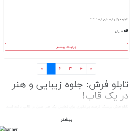
تابلو فرش آیه طرح آیه ۴۱۴۱۹
۰ ریال
جزئیات بیشتر
بعد
قبل
«
۱
۲
۳
۴
»
تابلو فرش: جلوه زیبایی و هنر
در یک قاب!
تابلو فرش بی‌شک فرصت بی‌نظیری برای نمایش یک هنر اصیل در قالب بافت است.
آمیزه ارزشمندی از رنگ و طرح که در پرده هنر نقاشی در قالب بافت، به هنری
بی‌بدیل و ماندگار تبدیل شده است. تنوع این محصول در انواع تابلو فرش
بیشتر
دستبافت و تابلو فرش ماشینی، امکان دسترسی به این فرصت یگانه را بیشتر کرده
است! با استفاده از مزیت خرید اینترنتی تابلو فرش، بدون نیاز به مراجعه حضوری