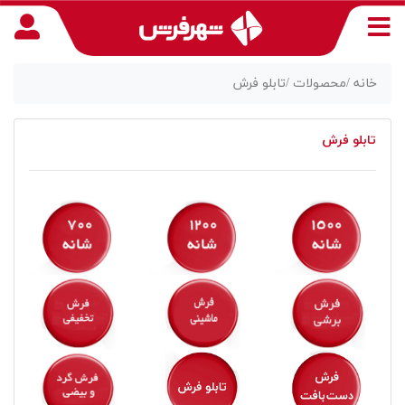
خانه /
محصولات /
تابلو فرش
تابلو فرش
منوی
دسترسی