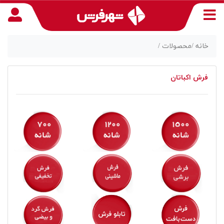
خانه /
محصولات /
فرش اکباتان
منوی
دسترسی