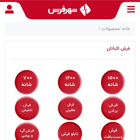
خانه /
محصولات /
فرش اکباتان
منوی
دسترسی