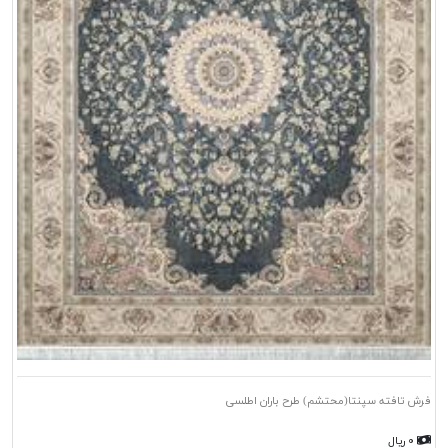
فرش تافته سپنتا(محتشم) طرح باران اطلسی
۰ ریال