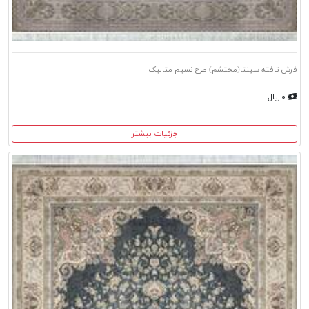
فرش تافته سپنتا(محتشم) طرح نسیم متالیک
۰ ریال
جزئیات بیشتر