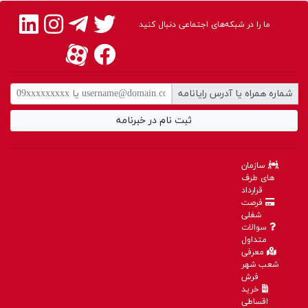
این فرش استفاده شود که بافت هر نقشه را با ظرافت بالا امکان پذیر کرده
است.
ما را در شبکه‌های اجتماعی دنبال کنید
در این نوع فرش قابلیت استفاده از ۱۰ رنگ وجود دارد. همچنین این رنگ‌ها
بالاترین میزان رنگ پذیری را به دلیل تکنولوژی پیشرفته دارند.
نخ‌هایی که در بافت آن استفاده می‌شوند، شباهت بسیار بالایی با رنگ‌های
فرش ابریشمی طبیعی دارند.
تعداد گره بالا و بافت ظریف این فرش باعث شده است تا بتوانید زیباترین
شماره همراه یا آدرس رایانامه
و ظریف‌ترین گزینه‌ها را برای زینت‌بخشی به منزلتان داشته باشید.
بالا رفتن تعداد گره فرش به معنای ظریف‌تر شدن آن و در نتیجه کاهش
ثبت نام در خبرنامه
ضخامت قالی است.
کیفیت بالا و ظرافت بی‌نظیر فرش ۱۵۰۰ شانه آن را به انتخابی لوکس و
تجملی تبدیل کرده است.
به دلیل نازکی این فرش نباید اجسام سنگین را روی آن قرار دهید، زیرا
سازمان
احتمال آسیب دیدگی آن وجود دارد.
های طرف
این فرش به قالی‌های دستبافت ابریشمی شباهت دارد.
قرارداد
برای ضخامت کمی که این فرش دارد بهتر است آن را در محل‌هایی که پاخور
فرصت
بالایی دارند استفاده نکنید.
شغلی
در برابر حرارت و گرما مقاومت و دوام این فرش بسیار بالا است.
سوالات
به‌دلیل ظرافت بالای گره‌ها فرش ۱۵۰۰ شانه از دیگر انواع ماشینی نرم‌تر و
متداول
لطیف‌تر است.
معرفی
گره‌های متراکم این فرش از ورود آلودگی و گرد و غبار به بافت آن جلوگیری
شعب شهر
می‌کند.
فرش
خرید
با فرش ۱۵۰۰ شانه می‌توانید با هزینه‌ای بسیار کمتر نمونه‌ای مشابه با هنر
اقساطی
دستبافت ایرانی را برای منزلتان تهیه کنید.