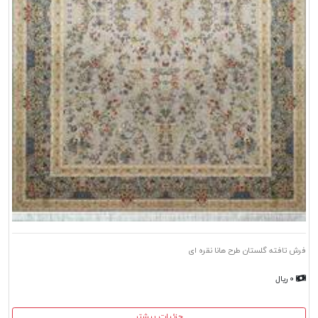
فرش تافته گلستان طرح هانا نقره ای
۰ ریال
جزئیات بیشتر