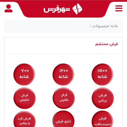
خانه /
محصولات /
فرش محتشم
منوی
دسترسی