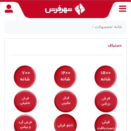
خانه /
محصولات /
دستباف
منوی
دسترسی