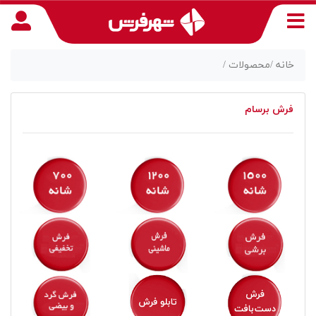
خانه /
محصولات /
فرش برسام
منوی
دسترسی