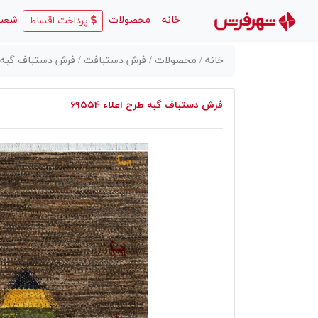
(current)
خانه
محصولات
شعب
پرداخت اقساط
خانه /
محصولات /
فرش دستبافت /
فرش دستباف گبه طرح ا
فرش دستباف گبه طرح اعلاء ۶۹۵۵۴