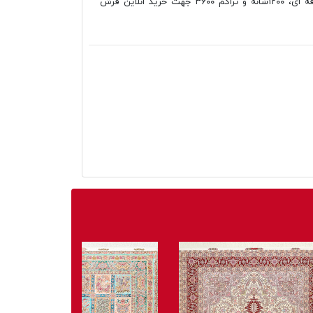
کلاسیک سیرنگ طرح رها جدید نسکافه ای، ۱۲۰۰شانه و تراکم ۳۶۰۰ جهت خرید انلاین فرش