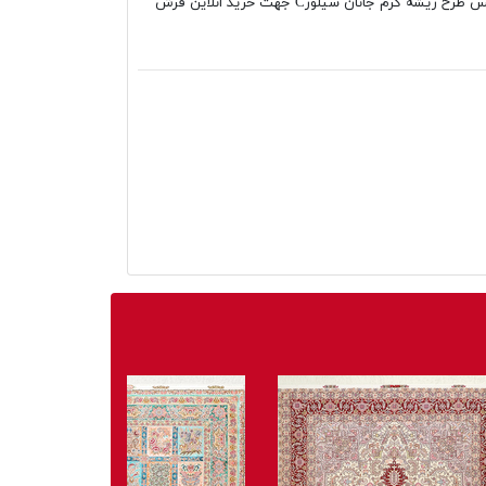
۱۵۰۰شانه تراکم ۴۵۰۰ ، فرش گرد کلاریس طرح ریشه کرم جانان سیلورC جهت خرید انلاین فرش