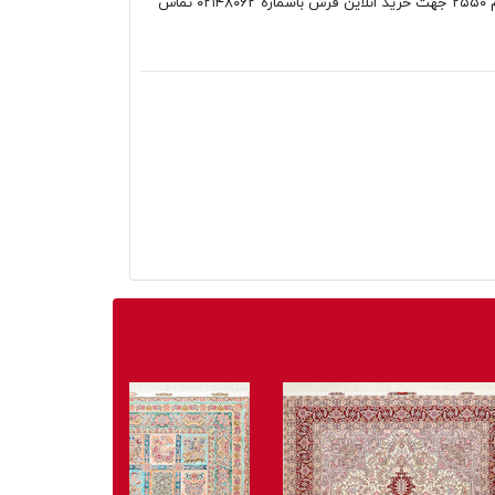
قیطران طرح فرانک کرم، ۷۰۰شانه تراکم ۲۵۵۰ جهت خرید انلاین فرش باشماره ۰۲۱۴۸۰۶۲ تماس