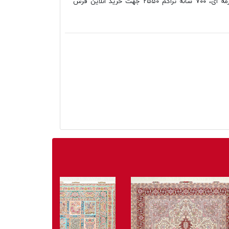
کلاسیک تندیس کاشان طرح هیوا سرمه ای، ۷۰۰ شانه تراکم ۲۵۵۰ جهت خرید انلاین فرش