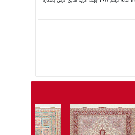
فانتزی ویتالی طرح وینتیج ۹۰۱۲۲، ۱۲۰۰ شانه تراکم ۳۶۰۰ جهت خرید انلاین فرش باشماره