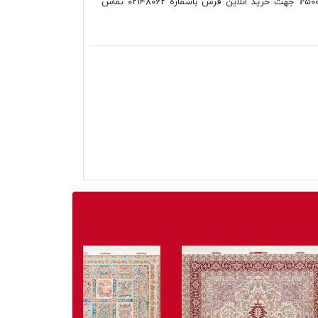
فانتزی ۵۰۰ شانه فرش اکسیر طرح P۵۰۰۶ جهت خرید انلاین فرش باشماره ۰۲۱۴۸۰۶۲ تماس