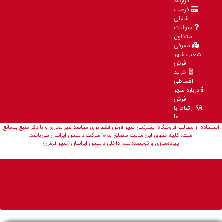
قرارداد
فرصت
شغلی
سوالات
متداول
معرفی
شعب شهر
فرش
خرید
اقساطی
درباره شهر
فرش
ارتباط با
ما
استفاده از مطالب فروشگاه اینترنتی شهر فرش فقط برای مقاصد غیر تجاری و با ذکر منبع بلامانع
است. کلیه حقوق این سایت متعلق به © شرکت داتیس ایرانیان می‌باشد.
پیاده‌سازی و توسعه: تیم داخلی داتیس ایرانیان (شهر فرش)