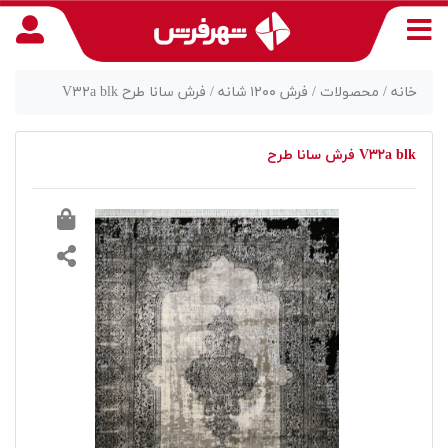
خانه /
محصولات /
فرش ۱۲۰۰ شانه /
فرش سانا طرح V۳۲a blk
فرش سانا طرح V۳۲a blk
منوی
دسترسی